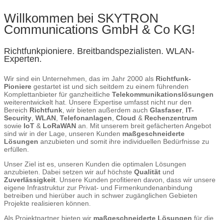
Willkommen bei SKYTRON
Communications GmbH & Co KG!
Richtfunkpioniere. Breitbandspezialisten. WLAN-
Experten.
Wir sind ein Unternehmen, das im Jahr 2000 als
Richtfunk-
Pioniere
gestartet ist und sich seitdem zu einem führenden
Komplettanbieter für ganzheitliche
Telekommunikationslösungen
weiterentwickelt hat. Unsere Expertise umfasst nicht nur den
Bereich
Richtfunk
, wir bieten außerdem auch
Glasfaser
,
IT-
Security
,
WLAN
,
Telefonanlagen
,
Cloud
&
Rechenzentrum
sowie
IoT
&
LoRaWAN
an. Mit unserem breit gefächerten Angebot
sind wir in der Lage, unseren Kunden
maßgeschneiderte
Lösungen
anzubieten und somit ihre individuellen Bedürfnisse zu
erfüllen.
Unser Ziel ist es, unseren Kunden die optimalen Lösungen
anzubieten. Dabei setzen wir auf höchste
Qualität
und
Zuverlässigkeit
. Unsere Kunden profitieren davon, dass wir unsere
eigene Infrastruktur zur Privat- und Firmenkundenanbindung
betreiben und hierüber auch in schwer zugänglichen Gebieten
Projekte realisieren können.
Als Projektpartner bieten wir
maßgeschneiderte Lösungen
für die